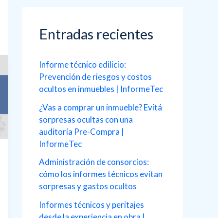
c
a
Entradas recientes
r
p
Informe técnico edilicio:
o
Prevención de riesgos y costos
ocultos en inmuebles | InformeTec
r
¿Vas a comprar un inmueble? Evitá
:
sorpresas ocultas con una
auditoría Pre-Compra |
InformeTec
Administración de consorcios:
cómo los informes técnicos evitan
sorpresas y gastos ocultos
Informes técnicos y peritajes
desde la experiencia en obra |