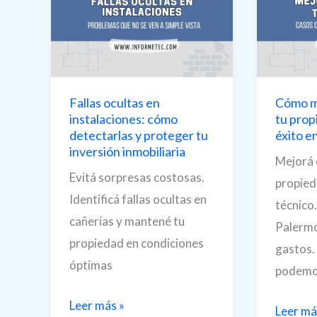
Claves
problemas
del
edilicios
informe
técnico
precom
Fallas ocultas en
Cómo me
instalaciones: cómo
tu prop
detectarlas y proteger tu
éxito e
inversión inmobiliaria
Mejorá e
Evitá sorpresas costosas.
propied
Identificá fallas ocultas en
técnico.
cañerías y mantené tu
Palermo
propiedad en condiciones
gastos.
óptimas
podemo
Fallas
Leer más »
Cómo
Leer má