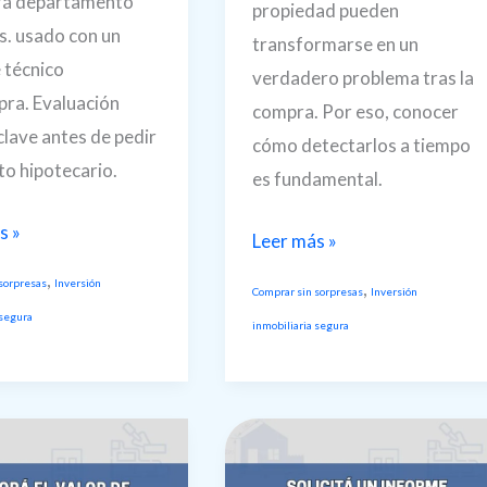
á departamento
propiedad pueden
s. usado con un
transformarse en un
 técnico
verdadero problema tras la
ra. Evaluación
compra. Por eso, conocer
 clave antes de pedir
cómo detectarlos a tiempo
to hipotecario.
es fundamental.
ar
s »
Cómo
Leer más »
detectar
,
sorpresas
Inversión
,
Comprar sin sorpresas
Inversión
amento
vicios
 segura
inmobiliaria segura
ocultos
en
una
propiedad
antes