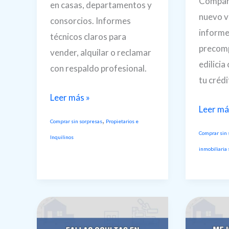
Compar
en casas, departamentos y
nuevo v
consorcios. Informes
informe
técnicos claros para
precomp
vender, alquilar o reclamar
edilicia
con respaldo profesional.
tu crédi
Informe
Leer más »
¿Compr
Leer má
técnico
,
Comprar sin sorpresas
Propietarios e
un
de
Comprar sin 
Inquilinos
depart
inmueble:
inmobiliaria
nuevo
cómo
o
detectar
de
fallas
20
y
años?
resolver