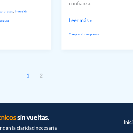
confianza.
,
sorpresas
Inversión
Informe
Leer más »
 segura
Técnico
Comprar sin sorpresas
de
inmuebles:
ad:
Cómo
detectar
problemas
1
2
edilicios
antes
o
de
que
cnicos
sin vueltas.
se
Inic
ndan la claridad necesaria
conviertan