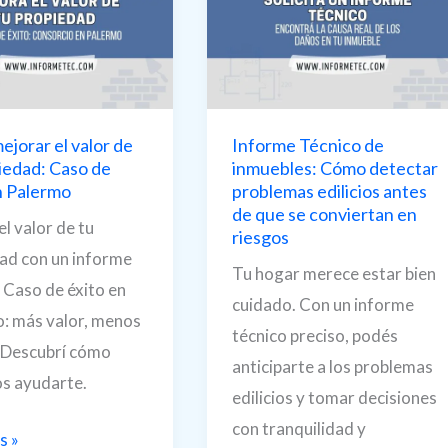
de
comprarla:
claves
y
pra
soluciones
jorar el valor de
Informe Técnico de
iedad: Caso de
inmuebles: Cómo detectar
n Palermo
problemas edilicios antes
de que se conviertan en
l valor de tu
riesgos
ad con un informe
Tu hogar merece estar bien
 Caso de éxito en
cuidado. Con un informe
: más valor, menos
técnico preciso, podés
 Descubrí cómo
anticiparte a los problemas
s ayudarte.
edilicios y tomar decisiones
con tranquilidad y
s »