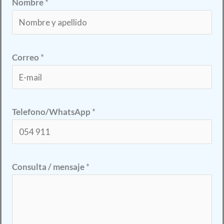
Nombre
*
Correo
*
*
Telefono/WhatsApp
*
*
C
o
n
Consulta / mensaje
*
s
u
l