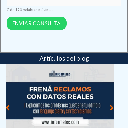
t
0 de 120 palabras máximas.
a
ENVIAR CONSULTA
Artículos del blog