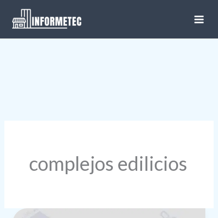
Ir
al
contenido
complejos edilicios