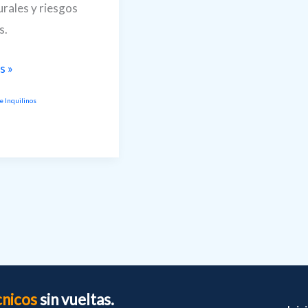
urales y riesgos
s.
s »
e Inquilinos
cias
cnicos
sin vueltas.