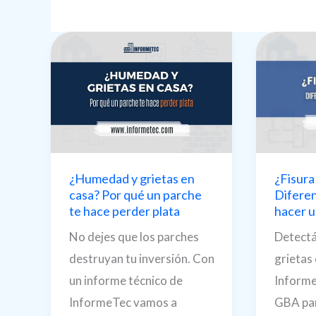
¿Fisura
¿Humedad y grietas en
Diferen
casa? Por qué un parche
hacer u
te hace perder plata
Detectá
No dejes que los parches
grietas 
destruyan tu inversión. Con
Informe
un informe técnico de
GBA par
InformeTec vamos a