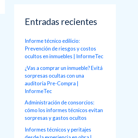
c
a
Entradas recientes
r
p
Informe técnico edilicio:
o
Prevención de riesgos y costos
ocultos en inmuebles | InformeTec
r
¿Vas a comprar un inmueble? Evitá
:
sorpresas ocultas con una
auditoría Pre-Compra |
InformeTec
Administración de consorcios:
cómo los informes técnicos evitan
sorpresas y gastos ocultos
Informes técnicos y peritajes
desde la experiencia en obra |