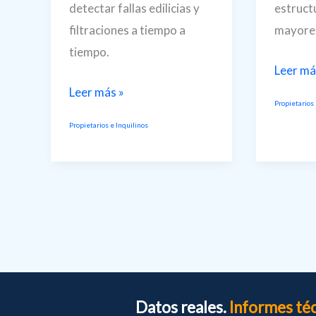
estruct
detectar fallas edilicias y
mayore
filtraciones a tiempo a
tiempo.
¿Fisura
Leer má
o
¿Humedad
Leer más »
Propietarios 
grieta?
y
Propietarios e Inquilinos
Diferen
grietas
y
en
por
casa?
qué
Por
hacer
qué
un
un
informe
parche
técnico
te
Datos reales.
Informes té
hace