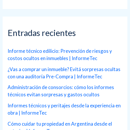
seguridad?
s
c
a
Entradas recientes
r
p
Informe técnico edilicio: Prevención de riesgos y
costos ocultos en inmuebles | InformeTec
o
r
¿Vas a comprar un inmueble? Evitá sorpresas ocultas
con una auditoría Pre-Compra | InformeTec
:
Administración de consorcios: cómo los informes
técnicos evitan sorpresas y gastos ocultos
Informes técnicos y peritajes desde la experiencia en
obra | InformeTec
Cómo cuidar tu propiedad en Argentina desde el