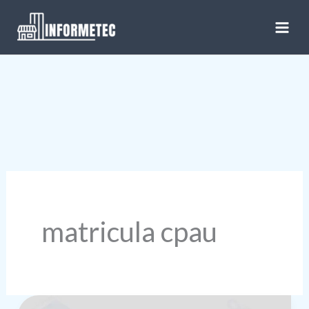
Ir
al
contenido
matricula cpau