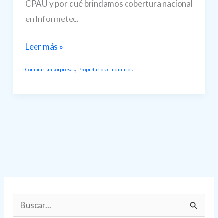
CPAU y por qué brindamos cobertura nacional
en Informetec.
¿Qué
Leer más »
significa
,
Comprar sin sorpresas
Propietarios e Inquilinos
contratar
arquitectos
matriculados
y
por
qué
es
importante
para
B
tu
u