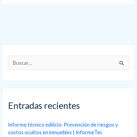
B
u
s
c
a
Entradas recientes
r
p
Informe técnico edilicio: Prevención de riesgos y
costos ocultos en inmuebles | InformeTec
o