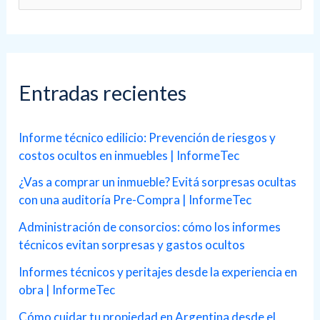
u
s
c
a
Entradas recientes
r
p
Informe técnico edilicio: Prevención de riesgos y
costos ocultos en inmuebles | InformeTec
o
r
¿Vas a comprar un inmueble? Evitá sorpresas ocultas
con una auditoría Pre-Compra | InformeTec
:
Administración de consorcios: cómo los informes
técnicos evitan sorpresas y gastos ocultos
Informes técnicos y peritajes desde la experiencia en
obra | InformeTec
Cómo cuidar tu propiedad en Argentina desde el