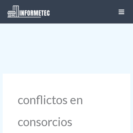
Ir
al
contenido
conflictos en
consorcios