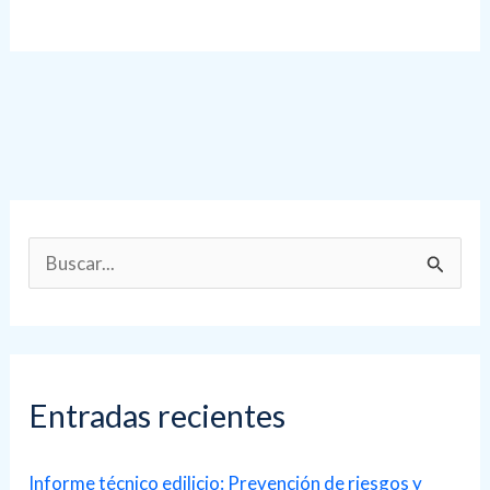
B
u
s
c
a
Entradas recientes
r
p
Informe técnico edilicio: Prevención de riesgos y