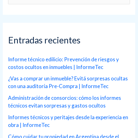
u
s
c
a
Entradas recientes
r
p
Informe técnico edilicio: Prevención de riesgos y
costos ocultos en inmuebles | InformeTec
o
r
¿Vas a comprar un inmueble? Evitá sorpresas ocultas
con una auditoría Pre-Compra | InformeTec
:
Administración de consorcios: cómo los informes
técnicos evitan sorpresas y gastos ocultos
Informes técnicos y peritajes desde la experiencia en
obra | InformeTec
Cómo cuidar tu propiedad en Argentina desde el