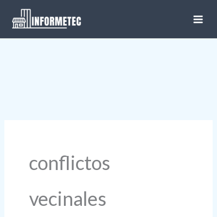
Ir
al
contenido
conflictos
vecinales