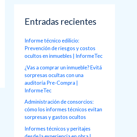
c
a
Entradas recientes
r
p
Informe técnico edilicio:
o
Prevención de riesgos y costos
ocultos en inmuebles | InformeTec
r
¿Vas a comprar un inmueble? Evitá
:
sorpresas ocultas con una
auditoría Pre-Compra |
InformeTec
Administración de consorcios:
cómo los informes técnicos evitan
sorpresas y gastos ocultos
Informes técnicos y peritajes
desde la experiencia en obra |