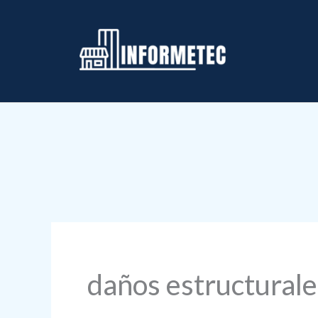
Ir
al
contenido
daños estructurale