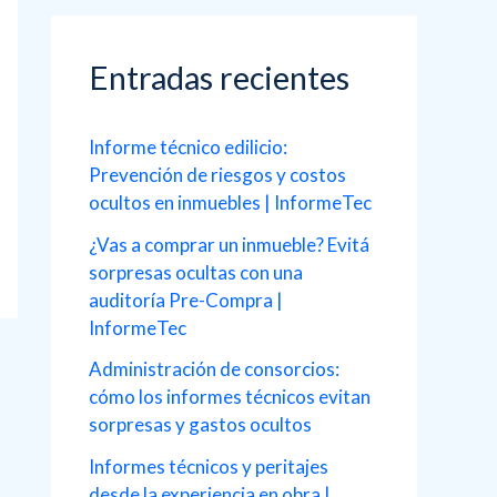
c
a
Entradas recientes
r
p
Informe técnico edilicio:
o
Prevención de riesgos y costos
ocultos en inmuebles | InformeTec
r
¿Vas a comprar un inmueble? Evitá
:
sorpresas ocultas con una
auditoría Pre-Compra |
InformeTec
Administración de consorcios:
cómo los informes técnicos evitan
sorpresas y gastos ocultos
Informes técnicos y peritajes
desde la experiencia en obra |