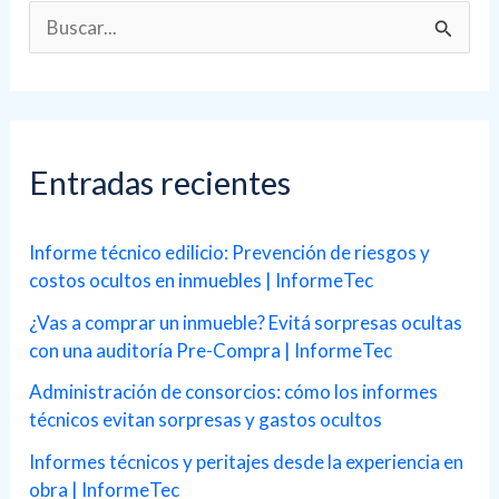
B
u
s
c
a
Entradas recientes
r
p
Informe técnico edilicio: Prevención de riesgos y
costos ocultos en inmuebles | InformeTec
o
r
¿Vas a comprar un inmueble? Evitá sorpresas ocultas
con una auditoría Pre-Compra | InformeTec
:
Administración de consorcios: cómo los informes
técnicos evitan sorpresas y gastos ocultos
Informes técnicos y peritajes desde la experiencia en
obra | InformeTec