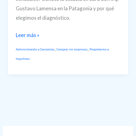
Gustavo Lamensa en la Patagonia y por qué
elegimos el diagnóstico.
Informes
Leer más »
técnicos
,
,
Administración y Consorcios
Comprar sin sorpresas
Propietarios e
y
Inquilinos
peritajes
desde
la
experiencia
en
obra
|
InformeTec