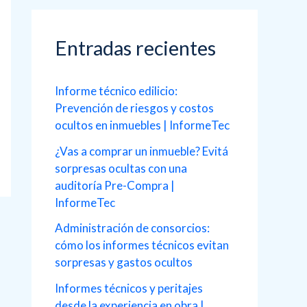
c
a
Entradas recientes
r
p
Informe técnico edilicio:
o
Prevención de riesgos y costos
ocultos en inmuebles | InformeTec
r
¿Vas a comprar un inmueble? Evitá
:
sorpresas ocultas con una
auditoría Pre-Compra |
InformeTec
Administración de consorcios:
cómo los informes técnicos evitan
sorpresas y gastos ocultos
Informes técnicos y peritajes
desde la experiencia en obra |