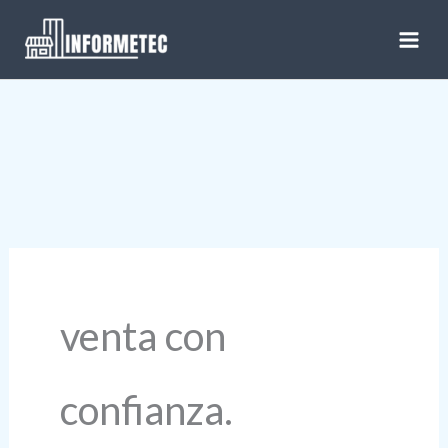
Ir
al
contenido
venta con
confianza.