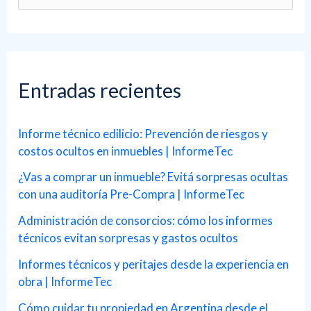
u
s
c
a
Entradas recientes
r
p
Informe técnico edilicio: Prevención de riesgos y
costos ocultos en inmuebles | InformeTec
o
r
¿Vas a comprar un inmueble? Evitá sorpresas ocultas
con una auditoría Pre-Compra | InformeTec
:
Administración de consorcios: cómo los informes
técnicos evitan sorpresas y gastos ocultos
Informes técnicos y peritajes desde la experiencia en
obra | InformeTec
Cómo cuidar tu propiedad en Argentina desde el