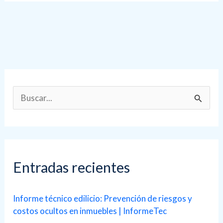
B
u
s
c
a
Entradas recientes
r
p
Informe técnico edilicio: Prevención de riesgos y
costos ocultos en inmuebles | InformeTec
o